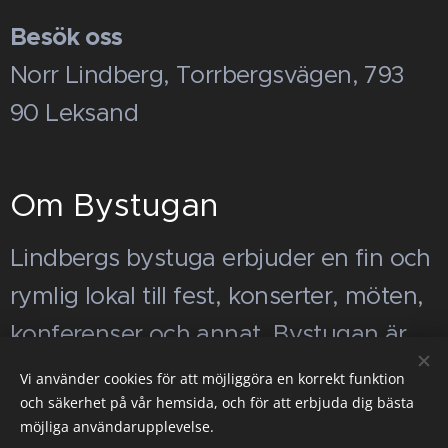
Besök oss
Norr Lindberg, Torrbergsvägen, 793
90 Leksand
Om Bystugan
Lindbergs bystuga erbjuder en fin och
rymlig lokal till fest, konserter, möten,
konferenser och annat. Bystugan är
belägen i Norr Lindberg, mellan
Vi använder cookies för att möjliggöra en korrekt funktion
och säkerhet på vår hemsida, och för att erbjuda dig bästa
Leksand, Rättvik och Tällberg.
möjliga användarupplevelse.